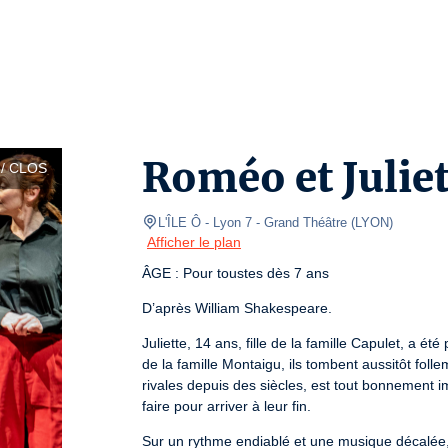
Roméo et Juliet
/ CLOS
L'ÎLE Ô - Lyon 7
- Grand Théâtre 
(
LYON
)
Afficher le plan
ÂGE : Pour toustes dès 7 ans
D’après William Shakespeare.
Juliette, 14 ans, fille de la famille Capulet, a 
de la famille Montaigu, ils tombent aussitôt folle
rivales depuis des siècles, est tout bonnement i
faire pour arriver à leur fin.
Sur un rythme endiablé et une musique décalée, l