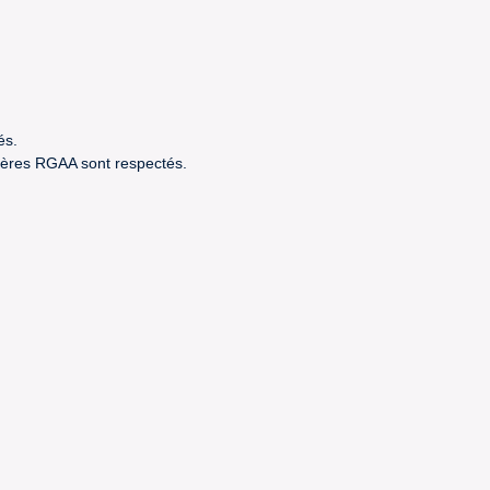
és.
itères RGAA sont respectés.