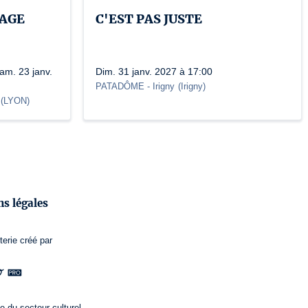
RAGE
C'EST PAS JUSTE
am. 23 janv.
Dim. 31 janv. 2027 à 17:00
PATADÔME - Irigny
(
Irigny
)
(
LYON
)
s légales
terie
créé par
e du secteur culturel