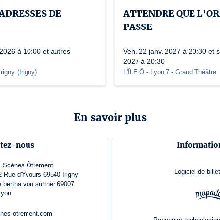
ADRESSES DE
ATTENDRE QUE L'O
PASSE
2026 à 10:00 et autres
Ven. 22 janv. 2027 à 20:30 et s
2027 à 20:30
rigny
(
Irigny
)
L'ÎLE Ô - Lyon 7
- Grand Théâtre
En savoir plus
ctez-nous
Information
s Scènes Ôtrement
Logiciel de billet
Rue d'Yvours 69540 Irigny
e bertha von suttner 69007
Lyon
nes-otrement.com
Partenaire technologiqu