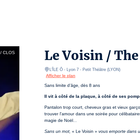
Le Voisin / Th
/ CLOS
L'ÎLE Ô - Lyon 7
- Petit Théâtre 
(
LYON
)
Afficher le plan
Sans limite d’âge, dès 8 ans
Il vit à côté de la plaque, à côté de ses po
Pantalon trop court, cheveux gras et vieux garçon, i
trouver l'amour dans une soirée pour célibataires
magie de Noël...
Sans un mot,
 « Le Voisin » 
vous emporte dans un