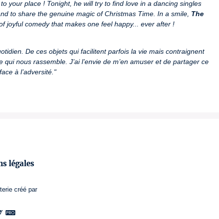
o your place ! Tonight, he will try to find love in a dancing singles 
, and to share the genuine magic of Christmas Time. In a smile, 
The 
of joyful comedy that makes one feel happy... ever after !
tidien. De ces objets qui facilitent parfois la vie mais contraignent 
ce qui nous rassemble. J’ai l’envie de m’en amuser et de partager ce 
face à l’adversité."
e

Divaldeni Noviny (Rép. Tchèque)

 Mytoc.fr
s légales
ges

lonne

terie
créé par
a) Meilleure Vidéo – Meilleur Interprète LAURÉAT
