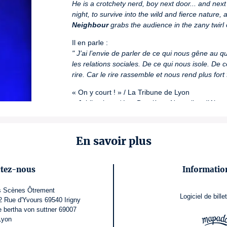
He is a crotchety nerd, boy next door... and next t
night, to survive into the wild and fierce nature
Neighbour
 grabs the audience in the zany twirl 
" J’ai l’envie de parler de ce qui nous gêne au quo
les relations sociales. De ce qui nous isole. De 
rire. Car le rire rassemble et nous rend plus fort 
« On y court ! » / La Tribune de Lyon

« Jubilatoire » / Les Dernières Nouvelles d’Alsac
« Un artiste hors du commun » / Le Petit Bulletin

« La relève de l’art silencieux » Le Progrès

« Up coming star of modern mime in France » / 
En savoir plus
« Un nouveau Mr Bean. Le public est conquis » /
2023 PRIX DU PUBLIC – Ploumoguer

ctez-nous
Information
2022 PRIX DU JURY – Ecully

2021 PRIX DU JURY & PRIX DU PUBLIC – Bour
s Scènes Ôtrement
2021 MEILLEURE MISE EN SCÈNE – Sables d’O
Logiciel de billet
Rue d'Yvours 69540 Irigny
2019 LAURÉAT– Sin Compania Festival (Venezuel
e bertha von suttner 69007
2018 du Fonds SACD Humour/One Man Show

Lyon