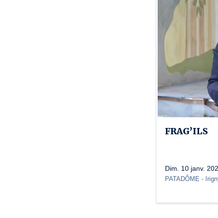
FRAG’ILS
Dim. 10 janv. 20
PATADÔME - Irign