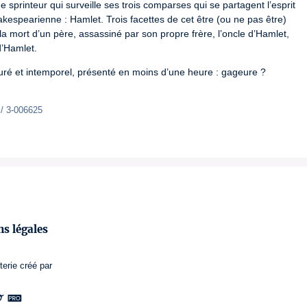
 sprinteur qui surveille ses trois comparses qui se partagent l’esprit 
espearienne : Hamlet. Trois facettes de cet être (ou ne pas être) 
 la mort d’un père, assassiné par son propre frère, l’oncle d’Hamlet, 
d’Hamlet.
ré et intemporel, présenté en moins d’une heure : gageure ? 
 / 3-006625
s légales
terie
créé par