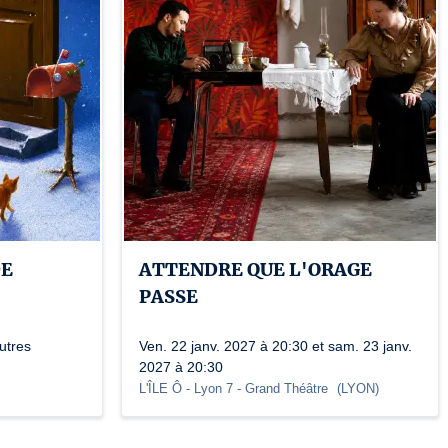
DE
ATTENDRE QUE L'ORAGE
PASSE
utres
Ven. 22 janv. 2027 à 20:30 et sam. 23 janv.
2027 à 20:30
L'ÎLE Ô - Lyon 7
- Grand Théâtre
(
LYON
)