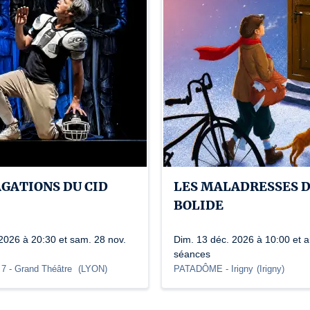
AGATIONS DU CID
LES MALADRESSES 
BOLIDE
2026 à 20:30 et sam. 28 nov.
Dim. 13 déc. 2026 à 10:00 et a
séances
 7
- Grand Théâtre
(
LYON
)
PATADÔME - Irigny
(
Irigny
)