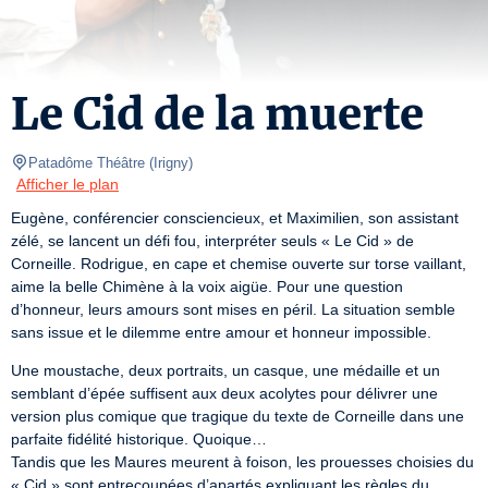
Le Cid de la muerte
Patadôme Théâtre
(
Irigny
)
Afficher le plan
Eugène, conférencier consciencieux, et Maximilien, son assistant 
zélé, se lancent un défi fou, interpréter seuls « Le Cid » de 
Corneille. Rodrigue, en cape et chemise ouverte sur torse vaillant, 
aime la belle Chimène à la voix aigüe. Pour une question 
d’honneur, leurs amours sont mises en péril. La situation semble 
sans issue et le dilemme entre amour et honneur impossible.
Une moustache, deux portraits, un casque, une médaille et un 
semblant d’épée suffisent aux deux acolytes pour délivrer une 
version plus comique que tragique du texte de Corneille dans une 
parfaite fidélité historique. Quoique…

Tandis que les Maures meurent à foison, les prouesses choisies du 
« Cid » sont entrecoupées d’apartés expliquant les règles du 