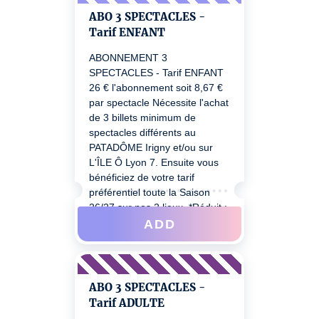
ans, famille nombreuse, adulte
ABO 3 SPECTACLES -
handicapé.e, groupe à partir
Tarif ENFANT
de 8 sur réservation, carte
ALTS, CEZAM
ABONNEMENT 3
SPECTACLES - Tarif ENFANT
26 € l'abonnement soit 8,67 €
par spectacle Nécessite l'achat
de 3 billets minimum de
spectacles différents au
PATADÔME Irigny et/ou sur
L'ÎLE Ô Lyon 7. Ensuite vous
bénéficiez de votre tarif
préférentiel toute la Saison
26/27 sur nos 2 lieux. *Réduit :
étudiant.e (16 à 26 ans),
ADD
demandeur.se d’emploi,
bénéficiaire du RSA, + de 65
ans, famille nombreuse, adulte
handicapé.e, groupe à partir
ABO 3 SPECTACLES -
de 8 sur réservation, carte
Tarif ADULTE
ALTS, CEZAM