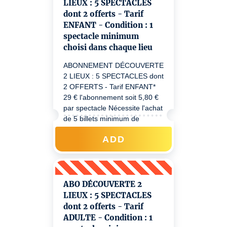
LIEUX : 5 SPECTACLES
dont 2 offerts - Tarif
ENFANT - Condition : 1
spectacle minimum
choisi dans chaque lieu
ABONNEMENT DÉCOUVERTE
2 LIEUX : 5 SPECTACLES dont
2 OFFERTS - Tarif ENFANT*
29 € l'abonnement soit 5,80 €
par spectacle Nécessite l'achat
de 5 billets minimum de
spectacles différents, dont au
ADD
moins : 1 spectacle sur L'ÎLE Ô
Lyon 7 et 1 spectacle au
Patadôme Irigny. Ensuite, vous
bénéficiez de votre tarif
préférentiel toute la Saison
ABO DÉCOUVERTE 2
2026/27 sur nos deux lieux,
LIEUX : 5 SPECTACLES
grâce à votre code d'abonné.e
dont 2 offerts - Tarif
reçu à l'achat de
ADULTE - Condition : 1
l'abonnement. *Enfant : 3 mois