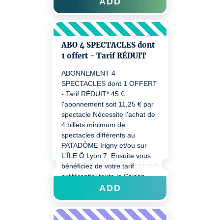
2026/27 sur nos 2 lieux, grâce
ADD
à votre code d'abonné.e reçu à
l'achat.
ABO 4 SPECTACLES dont
1 offert - Tarif RÉDUIT
ABONNEMENT 4
SPECTACLES dont 1 OFFERT
- Tarif RÉDUIT* 45 €
l'abonnement soit 11,25 € par
spectacle Nécessite l'achat de
4 billets minimum de
spectacles différents au
PATADÔME Irigny et/ou sur
L'ÎLE Ô Lyon 7. Ensuite vous
bénéficiez de votre tarif
préférentiel toute la Saison
26/27 sur nos 2 lieux. *Réduit :
ADD
étudiant.e (16 à 26 ans),
demandeur.se d’emploi,
bénéficiaire du RSA, + de 65