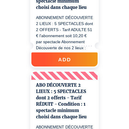
spectacle minimum
- 16 ans
choisi dans chaque lieu
ABONNEMENT DÉCOUVERTE
2 LIEUX : 5 SPECTACLES dont
2 OFFERTS - Tarif ADULTE 51
€ l'abonnement soit 10,20 €
par spectacle Abonnement
Découverte de nos 2 lieux :
Nécessite l'achat de 5 billets
ADD
minimum de spectacles
différents, dont au moins : 1
spectacle sur L'ÎLE Ô - Lyon 7
et 1 spectacle au Patadôme -
Irigny. Ensuite, vous bénéficiez
ABO DÉCOUVERTE 2
de votre tarif préférentiel toute
LIEUX : 5 SPECTACLES
la Saison 2026/27 sur nos
dont 2 offerts - Tarif
deux lieux, grâce à votre code
RÉDUIT - Condition : 1
d'abonné.e reçu à l'achat de
spectacle minimum
l'abonnement.
choisi dans chaque lieu
ABONNEMENT DÉCOUVERTE