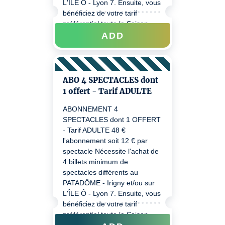
L'ÎLE Ô - Lyon 7. Ensuite, vous
bénéficiez de votre tarif
préférentiel toute la Saison
2026/27 sur nos 2 lieux, grâce
ADD
à votre code d'abonné.e reçu à
l'achat de l'abonnement.
*Enfant : 3 mois - 16 ans
ABO 4 SPECTACLES dont
1 offert - Tarif ADULTE
ABONNEMENT 4
SPECTACLES dont 1 OFFERT
- Tarif ADULTE 48 €
l'abonnement soit 12 € par
spectacle Nécessite l'achat de
4 billets minimum de
spectacles différents au
PATADÔME - Irigny et/ou sur
L'ÎLE Ô - Lyon 7. Ensuite, vous
bénéficiez de votre tarif
préférentiel toute la Saison