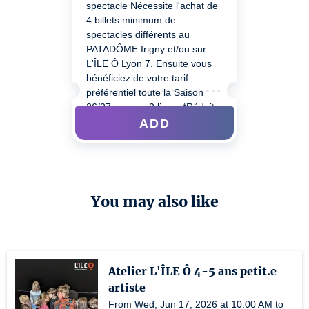
spectacle Nécessite l'achat de
4 billets minimum de
spectacles différents au
PATADÔME Irigny et/ou sur
L'ÎLE Ô Lyon 7. Ensuite vous
bénéficiez de votre tarif
préférentiel toute la Saison
26/27 sur nos 2 lieux. *Réduit :
étudiant.e (16 à 26 ans),
ADD
demandeur.se d’emploi,
bénéficiaire du RSA, + de 65
ans, famille nombreuse, adulte
handicapé.e, groupe à partir
de 8 sur réservation, carte
You may also like
ALTS, CEZAM
Atelier L'ÎLE Ô 4-5 ans petit.e
artiste
From Wed, Jun 17, 2026 at 10:00 AM to