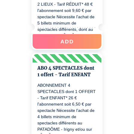
2 LIEUX - Tarif RÉDUIT* 48 €
l'abonnement soit 9,60 € par
spectacle Nécessite l'achat de
5 billets minimum de
spectacles différents, dont au
moins 1 sur L'ÎLE Ô Lyon 7 et
ADD
1 au Patadôme Irigny. Ensuite
vous bénéficiez de votre tarif
préférentiel toute la Saison
2026/27 sur nos 2 lieux.
*Réduit : étudiant.e (16 à 26
ABO 4 SPECTACLES dont
ans), demandeur.se d’emploi,
1 offert - Tarif ENFANT
bénéficiaire du RSA, + de 65
ABONNEMENT 4
ans, famille nombreuse, adulte
SPECTACLES dont 1 OFFERT
handicapé.e, groupe à partir
- Tarif ENFANT* 26 €
de 8 sur réservation, carte
l'abonnement soit 6,50 € par
ALTS, CEZAM
spectacle Nécessite l'achat de
4 billets minimum de
spectacles différents au
PATADÔME - Irigny et/ou sur