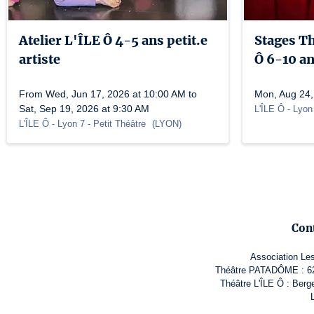
Atelier L'ÎLE Ô 4-5 ans petit.e
Stages T
artiste
Ô 6-10 a
From Wed, Jun 17, 2026 at 10:00 AM to
Mon, Aug 24,
Sat, Sep 19, 2026 at 9:30 AM
L'ÎLE Ô - Lyon
L'ÎLE Ô - Lyon 7
- Petit Théâtre
(
LYON
)
Con
Association Le
Théâtre PATADÔME : 62 
Théâtre L'ÎLE Ô : Berg