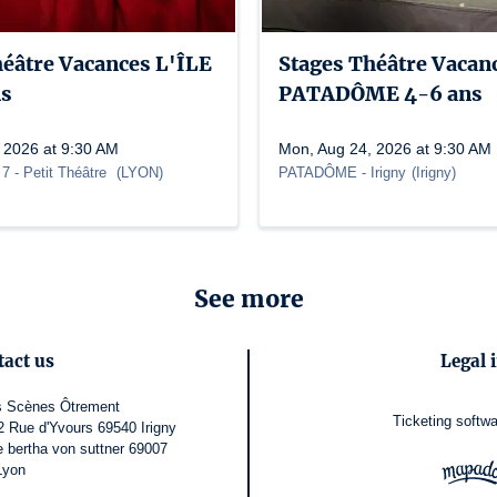
héâtre Vacances L'ÎLE
Stages Théâtre Vacan
ns
PATADÔME 4-6 ans
 2026 at 9:30 AM
Mon, Aug 24, 2026 at 9:30 AM
 7
- Petit Théâtre
(
LYON
)
PATADÔME - Irigny
(
Irigny
)
See more
tact us
Legal 
s Scènes Ôtrement
Ticketing softwa
Rue d'Yvours 69540 Irigny
e bertha von suttner 69007
Lyon