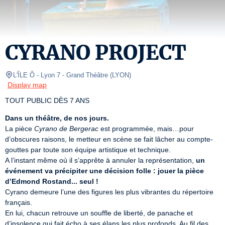
CYRANO PROJECT
L'ÎLE Ô - Lyon 7
- Grand Théâtre 
(
LYON
)
Display map
TOUT PUBLIC DÈS 7 ANS
Dans un théâtre, de nos jours.
La pièce 
Cyrano de Bergerac
 est programmée, mais…pour 
d’obscures raisons, le metteur en scène se fait lâcher au compte-
gouttes par toute son équipe artistique et technique. 

A l’instant même où il s’apprête à annuler la représentation, 
un 
événement va précipiter une décision folle : jouer la pièce 
d’Edmond Rostand... seul !
Cyrano demeure l’une des figures les plus vibrantes du répertoire 
français.

En lui, chacun retrouve un souffle de liberté, de panache et 
d’insolence qui fait écho à ses élans les plus profonds. Au fil des 