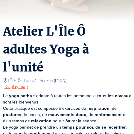
Atelier L'Île Ô
adultes Yoga à
l'unité
L'ÎLE Ô - Lyon 7
- Horizon 
(
LYON
)
Display map
Le 
yoga hatha
 s’adapte à toutes les personnes : 
tous les niveaux
sont les bienvenus !

Cette pratique est composée d’exercices de 
respiration
, de 
postures
 de bases, de 
mouvements doux
, de 
renforcement
 et 
d’un temps de 
relaxation
 pour clôturer la séance. 

Le yoga permet de prendre un 
temps pour soi
, de 
se recentrer
, 
et de prendre 
confiance
 dans sa capacité à explorer les infinies 